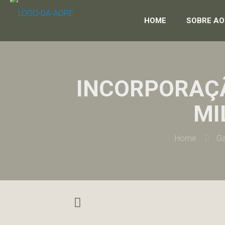
HOME
SOBRE AO
INCORPORAÇÃ
MI
Home
Ga