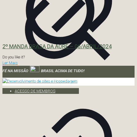
2º MANDA BRASA DA AORE – 06/ABRIL/2024
Do you like it?
Ler Mais
FÉ NA MISSÃO
BRASIL ACIMA DE TUDO!
ACESSO DE MEMBROS