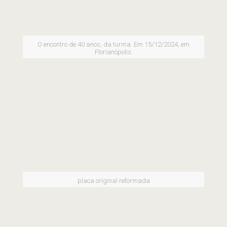
O encontro de 40 anos, da turma. Em 15/12/2024, em
Florianópolis.
placa original reformada