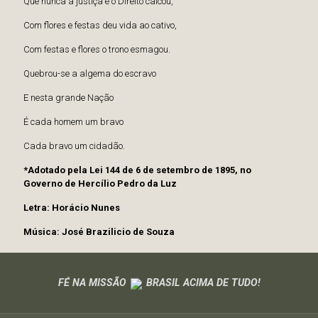
Que nunca a justiça e o Direito calcou,
Com flores e festas deu vida ao cativo,
Com festas e flores o trono esmagou.
Quebrou-se a algema do escravo
E nesta grande Nação
É cada homem um bravo
Cada bravo um cidadão.
*Adotado pela Lei 144 de 6 de setembro de 1895, no
Governo de Hercílio Pedro da Luz
Letra: Horácio Nunes
Música: José Brazilicio de Souza
FÉ NA MISSÃO
BRASIL ACIMA DE TUDO!