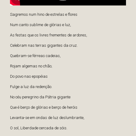
Sagremos num hino de estrelas e flores
Num canto sublime de glórias e luz,
As festas que os livres frementes de ardores,
Celebram nas terras gigantes da cruz.
Quebram-se férreas cadeias,
Rojam algemas no chão;
Do povo nas epopéias
Fulge a luz da redenção.
No céu peregrino da Pátria gigante
Que é berço de glórias e berço de heróis
Levanta-se em ondas de luz deslumbrante,
O sol, Liberdade cercada de sóis.